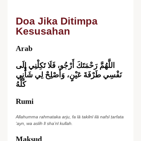
Doa Jika Ditimpa
Kesusahan
Arab
اللَّهُمَّ رَحْمَتَكَ أَرْجُو، فَلَا تَكِلْنِي إِلَى
نَفْسِي طَرْفَةَ عَيْنٍ، وَأَصْلِحْ لِي شَأْنِي
كُلَّهُ
Rumi
Allahumma rahmataka arju, fa lā takilnī ilā nafsī ṭarfata
‘ayn, wa aslih lī sha’nī kullah.
Maksud