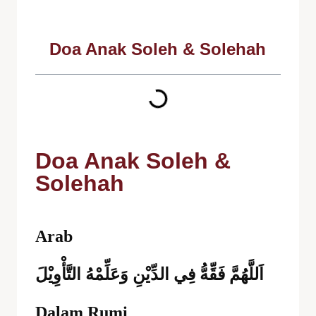
Doa Anak Soleh & Solehah
Doa Anak Soleh &
Solehah
Arab
اَللَّهُمَّ فَقِّهُّ فِي الدِّيْنِ وَعَلِّمْهُ التَّأْوِيْلَ
Dalam Rumi