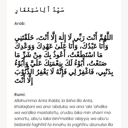
سَيِّدُ ٱلِاسْتِغْفَارِ
Arab:
اللَّهُمَّ أَنْتَ رَبِّي لَا إِلٰهَ إِلَّا أَنْتَ، خَلَقْتَنِي
وَأَنَا عَبْدُكَ، وَأَنَا عَلَىٰ عَهْدِكَ وَوَعْدِكَ
مَا اسْتَطَعْتُ، أَعُوذُ بِكَ مِنْ شَرِّ مَا
صَنَعْتُ، أَبُوْءُ لَكَ بِنِعْمَتِكَ عَلَيَّ وَأَبُوْءُ
بِذَنْبِي، فَاغْفِرْ لِي فَإِنَّهُ لَا يَغْفِرُ الذُّنُوْبَ
إِلَّا أَنْتَ
Rumi:
Allahumma Anta Rabbi, la ilaha illa Anta,
khalaqtani wa ana ‘abduka, wa ana ‘ala ‘ahdika
wa wa‘dika mastata‘tu, a‘udzu bika min sharri ma
sana‘tu, abu’u laka bini‘matika ‘alayya, wa abu’u
bidzanbi faghfirli fa innahu la yaghfiru dzunuba illa