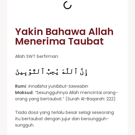
Yakin Bahawa Allah
Menerima Taubat
Allah SWT berfirman:
إِنَّ ٱللَّهَ يُحِبُّ ٱلتَّوَّٰبِينَ
Rumi:
Innallāha yuḥibbut-tawwābīn
Maksud:
“Sesungguhnya Allah mencintai orang-
orang yang bertaubat.” (Surah Al-Baqarah: 222)
Tiada dosa yang terlalu besar selagi seseorang
itu bertaubat dengan jujur dan bersungguh-
sungguh.