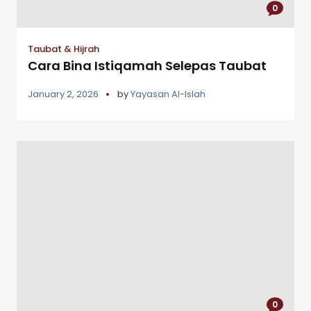
0
Taubat & Hijrah
Cara Bina Istiqamah Selepas Taubat
January 2, 2026
by
Yayasan Al-Islah
0