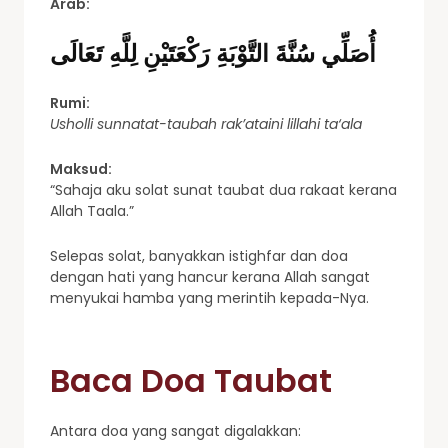
Arab:
أُصَلِّي سُنَّةَ التَّوْبَةِ رَكْعَتَيْنِ لِلَّهِ تَعَالَى
Rumi:
Usholli sunnatat-taubah rak’ataini lillahi ta‘ala
Maksud:
“Sahaja aku solat sunat taubat dua rakaat kerana
Allah Taala.”
Selepas solat, banyakkan istighfar dan doa
dengan hati yang hancur kerana Allah sangat
menyukai hamba yang merintih kepada-Nya.
Baca Doa Taubat
Antara doa yang sangat digalakkan: